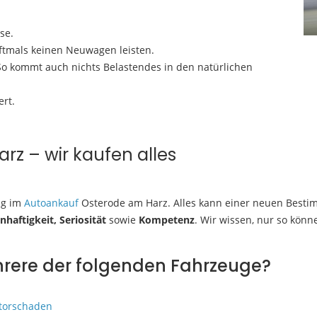
se.
oftmals keinen Neuwagen leisten.
 So kommt auch nichts Belastendes in den natürlichen
ert.
z – wir kaufen alles
ng im
Autoankauf
Osterode am Harz. Alles kann einer neuen Besti
nhaftigkeit, Seriosität
sowie
Kompetenz
. Wir wissen, nur so kön
ehrere der folgenden Fahrzeuge?
torschaden